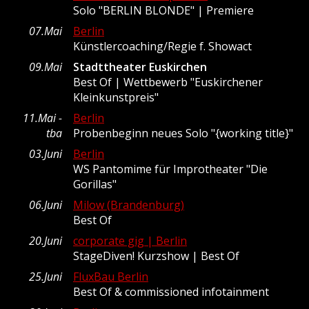
Solo "BERLIN BLONDE" | Premiere
07.Mai
Berlin
Künstlercoaching/Regie f. Showact
09.Mai
Stadttheater Euskirchen
Best Of | Wettbewerb "Euskirchener
Kleinkunstpreis"
11.Mai -
Berlin
tba
Probenbeginn neues Solo "{working title}"
03.Juni
Berlin
WS Pantomime für Improtheater "Die
Gorillas"
06.Juni
Milow (Brandenburg)
Best Of
20.Juni
corporate gig | Berlin
StageDiven! Kurzshow | Best Of
25.Juni
FluxBau Berlin
Best Of & commissioned infotainment