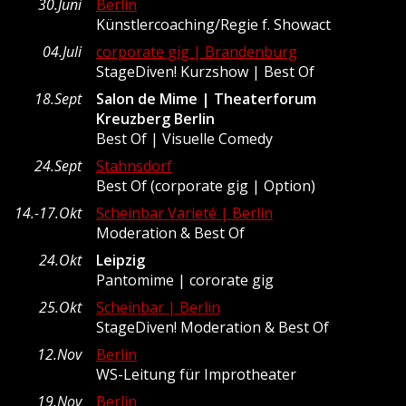
30.Juni
Berlin
Künstlercoaching/Regie f. Showact
04.Juli
corporate gig | Brandenburg
StageDiven! Kurzshow | Best Of
18.Sept
Salon de Mime | Theaterforum
Kreuzberg Berlin
Best Of | Visuelle Comedy
24.Sept
Stahnsdorf
Best Of (corporate gig | Option)
14.-17.Okt
Scheinbar Varieté | Berlin
Moderation & Best Of
24.Okt
Leipzig
Pantomime | cororate gig
25.Okt
Scheinbar | Berlin
StageDiven! Moderation & Best Of
12.Nov
Berlin
WS-Leitung für Improtheater
19.Nov
Berlin