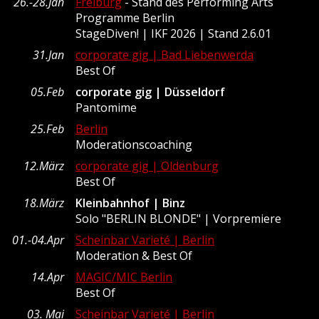
26.-28.Jan
Freiburg
- Stand des Performing Arts
Programme Berlin
StageDiven! | IKF 2026 | Stand 2.6.01
31.Jan
corporate gig | Bad Liebenwerda
Best Of
05.Feb
corporate gig | Düsseldorf
Pantomime
25.Feb
Berlin
Moderationscoaching
12.März
corporate gig | Oldenburg
Best Of
18.März
Kleinbahnhof | Binz
Solo "BERLIN BLONDE" | Vorpremiere
01.-04.Apr
Scheinbar Varieté | Berlin
Moderation & Best Of
14.Apr
MAGIC/MIC Berlin
Best Of
03. Mai
Scheinbar Varieté | Berlin