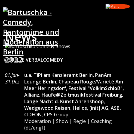
News
2022
VISUELLE VERBALCOMEDY
01.Jan-
u.a. TiPi am Kanzleramt Berlin, PanAm
31.Dez
Lounge Berlin, Chapeau Rouge/Varieté Am
Meer Heringsdorf, Festival "VolkImSchloß",
Allianz, Haufe@Zeltmusikfestival Freiburg,
Lange Nacht d. Kunst Ahrenshoop,
Wedgewood Reisen, Helios, [init] AG, ASB,
CIDEON, CPS Group
Moderation | Show | Regie | Coaching
(dt./engl.)